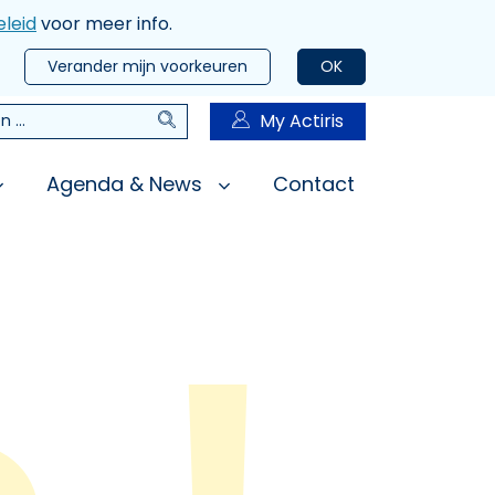
leid
voor meer info.
Verander mijn voorkeuren
OK
Zoeken
My Actiris
n
Agenda & News
Contact