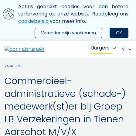
Aller au contenu principal
We gebruiken cookies
Actiris gebruikt cookies voor een betere
ermer le menu
surfervaring op onze website. Raadpleeg ons
cookiebeleid
voor meer info.
Verander mijn voorkeuren
OK
Burgers
Nl
VACATURES
Commercieel-
administratieve (schade-)
medewerk(st)er bij Groep
LB Verzekeringen in Tienen
Aarschot M/V/X