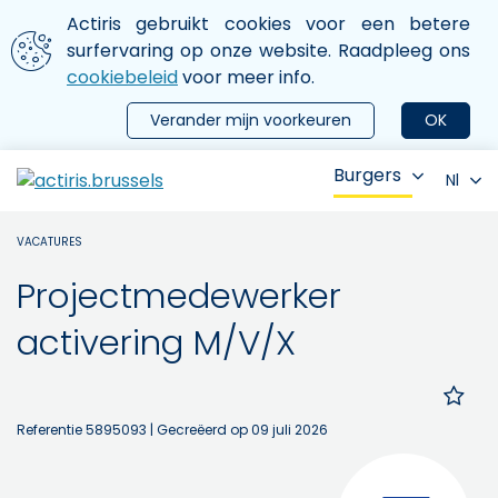
Aller au contenu principal
We gebruiken cookies
Actiris gebruikt cookies voor een betere
ermer le menu
surfervaring op onze website. Raadpleeg ons
cookiebeleid
voor meer info.
Verander mijn voorkeuren
OK
Burgers
Nl
VACATURES
Projectmedewerker
activering M/V/X
Referentie 5895093
| Gecreëerd op 09 juli 2026