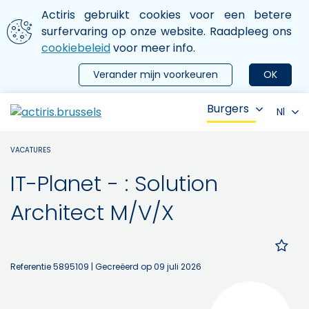
Aller au contenu principal
We gebruiken cookies
Actiris gebruikt cookies voor een betere
ermer le menu
surfervaring op onze website. Raadpleeg ons
cookiebeleid
voor meer info.
Verander mijn voorkeuren
OK
Burgers
Nl
VACATURES
IT-Planet - : Solution
Architect M/V/X
Referentie 5895109
| Gecreëerd op 09 juli 2026