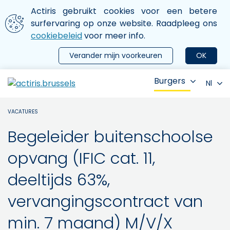
Aller au contenu principal
We gebruiken cookies
Actiris gebruikt cookies voor een betere
ermer le menu
surfervaring op onze website. Raadpleeg ons
cookiebeleid
voor meer info.
Verander mijn voorkeuren
OK
Burgers
Nl
VACATURES
Begeleider buitenschoolse
opvang (IFIC cat. 11,
deeltijds 63%,
vervangingscontract van
min. 7 maand) M/V/X