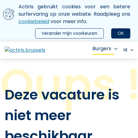
Aller au contenu principal
We gebruiken cookies
Actiris gebruikt cookies voor een betere
ermer le menu
surfervaring op onze website. Raadpleeg ons
cookiebeleid
voor meer info.
Verander mijn voorkeuren
OK
Burgers
Nl
Deze vacature is
niet meer
beschikbaar.