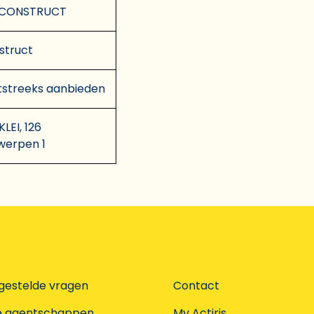
 CONSTRUCT
struct
tstreeks aanbieden
LEI, 126
werpen 1
gestelde vragen
Contact
e agentschappen
My Actiris