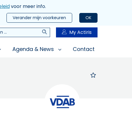
leid
voor meer info.
Verander mijn voorkeuren
OK
Zoeken
My Actiris
n
Agenda & News
Contact