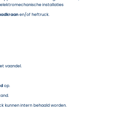
n elektromechanische installaties
aadkraan
en/of heftruck.
het vaandel.
id
op.
tand.
ck kunnen intern behaald worden.