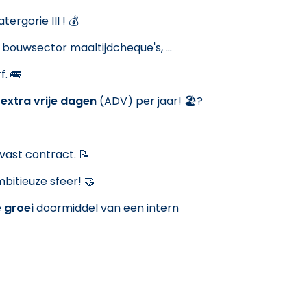
ergorie III ! 💰
n
bouwsector maaltijdcheque's, ...
. 🚌
 extra vrije dagen
(ADV) per jaar! 🏖?
vast contract. 📝
itieuze sfeer! 🤝
 groei
doormiddel van een intern