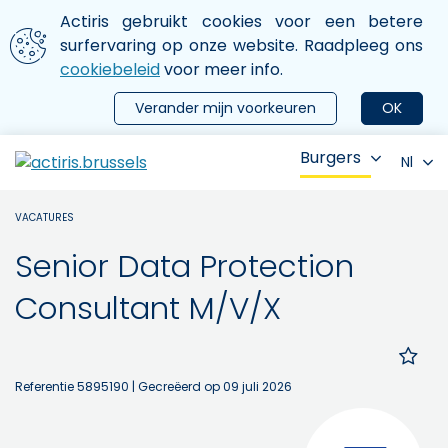
Aller au contenu principal
We gebruiken cookies
Actiris gebruikt cookies voor een betere
ermer le menu
surfervaring op onze website. Raadpleeg ons
cookiebeleid
voor meer info.
Verander mijn voorkeuren
OK
Burgers
Nl
VACATURES
Senior Data Protection
Consultant M/V/X
Referentie 5895190
| Gecreëerd op 09 juli 2026