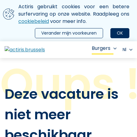
Aller au contenu principal
We gebruiken cookies
Actiris gebruikt cookies voor een betere
ermer le menu
surfervaring op onze website. Raadpleeg ons
cookiebeleid
voor meer info.
Verander mijn voorkeuren
OK
Burgers
Nl
Deze vacature is
niet meer
beschikbaar.