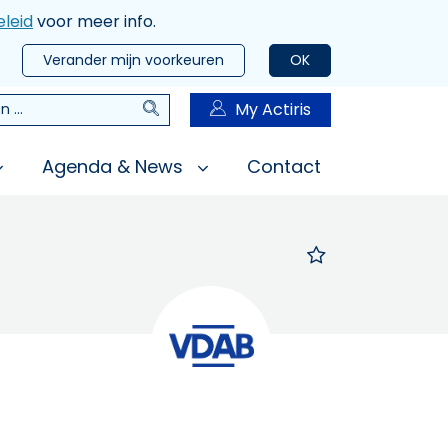
leid
voor meer info.
Verander mijn voorkeuren
OK
Zoeken
My Actiris
n
Agenda & News
Contact