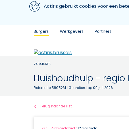
Aller au contenu principal
We gebruiken cookies
Actiris gebruikt cookies voor een be
Burgers
Werkgevers
Partners
VACATURES
Huishoudhulp - regio
Referentie 5895231
| Gecreëerd op 09 juli 2026
Terug naar de lijst
Arbeidstijd :
Deeltijds