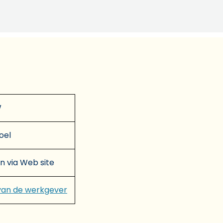
W
oel
en via Web site
van de werkgever