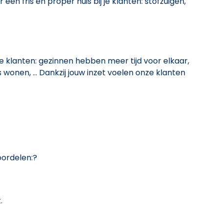
 een fris en proper huis bij je klanten: stofzuigen,
je klanten: gezinnen hebben meer tijd voor elkaar,
 wonen, … Dankzij jouw inzet voelen onze klanten
voordelen:?
.