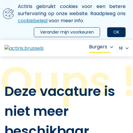
Aller au contenu principal
We gebruiken cookies
Actiris gebruikt cookies voor een betere
ermer le menu
surfervaring op onze website. Raadpleeg ons
cookiebeleid
voor meer info.
Verander mijn voorkeuren
OK
Burgers
Nl
Deze vacature is
niet meer
beschikbaar.