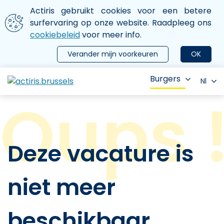
Aller au contenu principal
We gebruiken cookies
Actiris gebruikt cookies voor een betere
ermer le menu
surfervaring op onze website. Raadpleeg ons
cookiebeleid
voor meer info.
Verander mijn voorkeuren
OK
Burgers
Nl
Deze vacature is
niet meer
beschikbaar.