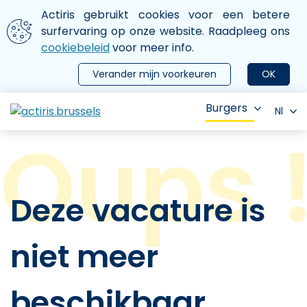
Aller au contenu principal
We gebruiken cookies
Actiris gebruikt cookies voor een betere
ermer le menu
surfervaring op onze website. Raadpleeg ons
cookiebeleid
voor meer info.
Verander mijn voorkeuren
OK
Burgers
Nl
Deze vacature is
niet meer
beschikbaar.