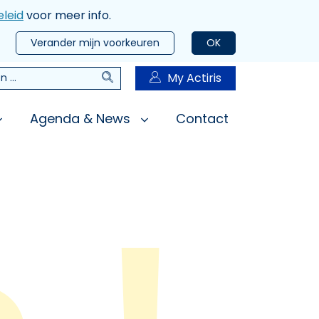
leid
voor meer info.
Verander mijn voorkeuren
OK
Zoeken
My Actiris
n
Agenda & News
Contact