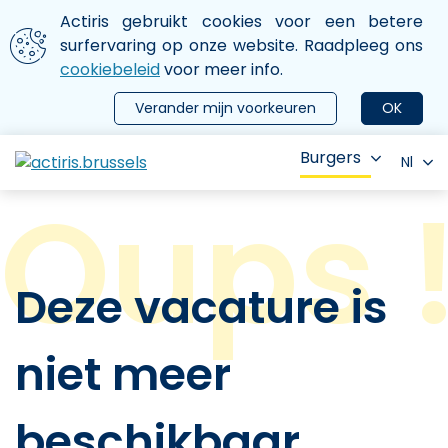
Aller au contenu principal
We gebruiken cookies
Actiris gebruikt cookies voor een betere
ermer le menu
surfervaring op onze website. Raadpleeg ons
cookiebeleid
voor meer info.
Verander mijn voorkeuren
OK
Burgers
Nl
Deze vacature is
niet meer
beschikbaar.