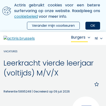
Aller au contenu principal
We gebruiken cookies
Actiris gebruikt cookies voor een betere
ermer le menu
surfervaring op onze website. Raadpleeg ons
cookiebeleid
voor meer info.
Verander mijn voorkeuren
OK
Burgers
Nl
VACATURES
Leerkracht vierde leerjaar
(voltijds) M/V/X
Referentie 5895248
| Gecreëerd op 09 juli 2026