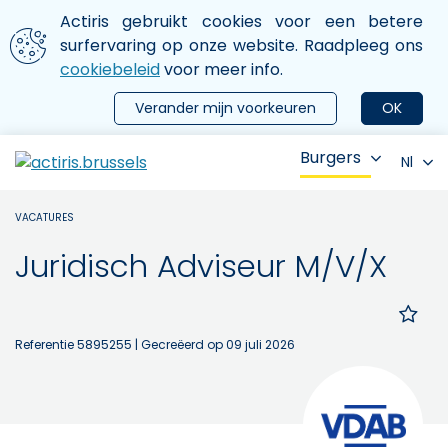
Aller au contenu principal
We gebruiken cookies
Actiris gebruikt cookies voor een betere
ermer le menu
surfervaring op onze website. Raadpleeg ons
cookiebeleid
voor meer info.
Verander mijn voorkeuren
OK
Burgers
Nl
VACATURES
Juridisch Adviseur M/V/X
Referentie 5895255
| Gecreëerd op 09 juli 2026