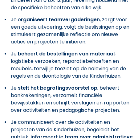
kinderen van 6 tot 12 jaar, rekening houdend met
de specifieke behoeften van elke wijk.
Je o
rganiseert teamvergaderingen
, zorgt voor
een goede uitvoering, volgt de beslissingen op en
stimuleert gezamenlijke reflectie om nieuwe
acties en projecten te initiëren.
Je
beheert de bestellingen van materiaal
,
logistieke verzoeken, reparatiebehoeften en
meubels, terwijl je toeziet op de naleving van de
regels en de deontologie van de Kinderhuizen.
Je
stelt het begrotingsvoorstel op
, beheert
bankrekeningen, verzamelt financiële
bewijsstukken en schrijft verslagen en rapporten
over activiteiten en pedagogische projecten.
Je communiceert over de activiteiten en
projecten van de Kinderhuizen, begeleidt het
publiek,
informeert je team over administratieve