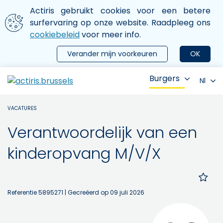
Aller au contenu principal
We gebruiken cookies
Actiris gebruikt cookies voor een betere
ermer le menu
surfervaring op onze website. Raadpleeg ons
cookiebeleid
voor meer info.
Verander mijn voorkeuren
OK
Burgers
Nl
VACATURES
Verantwoordelijk van een
kinderopvang M/V/X
Referentie 5895271
| Gecreëerd op 09 juli 2026