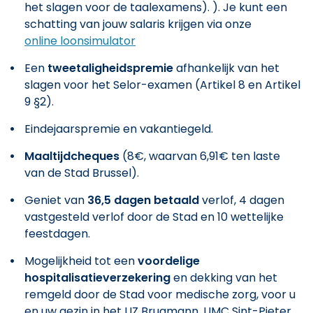
het slagen voor de taalexamens). ). Je kunt een
schatting van jouw salaris krijgen via onze
online loonsimulator
Een
tweetaligheidspremie
afhankelijk van het
slagen voor het Selor-examen (Artikel 8 en Artikel
9 §2).
Eindejaarspremie en vakantiegeld.
Maaltijdcheques
(8€, waarvan 6,91€ ten laste
van de Stad Brussel).
Geniet van
36,5 dagen betaald
verlof, 4 dagen
vastgesteld verlof door de Stad en 10 wettelijke
feestdagen.
Mogelijkheid tot een
voordelige
hospitalisatieverzekering
en dekking van het
remgeld door de Stad voor medische zorg, voor u
en uw gezin in het UZ Brugmann, UMC Sint-Pieter,