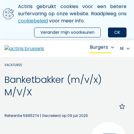
Aller au contenu principal
We gebruiken cookies
Actiris gebruikt cookies voor een betere
ermer le menu
surfervaring op onze website. Raadpleeg ons
cookiebeleid
voor meer info.
Verander mijn voorkeuren
OK
Burgers
Nl
VACATURES
Banketbakker (m/v/x)
M/V/X
Referentie 5895274
| Gecreëerd op 09 juli 2026