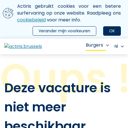
Aller au contenu principal
We gebruiken cookies
Actiris gebruikt cookies voor een betere
ermer le menu
surfervaring op onze website. Raadpleeg ons
cookiebeleid
voor meer info.
Verander mijn voorkeuren
OK
Burgers
Nl
Deze vacature is
niet meer
beschikbaar.