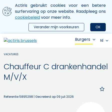
Aller au contenu principal
We gebruiken cookies
Actiris gebruikt cookies voor een betere
ermer le menu
surfervaring op onze website. Raadpleeg ons
cookiebeleid
voor meer info.
Verander mijn voorkeuren
OK
Burgers
Nl
VACATURES
Chauffeur C drankenhandel
M/V/X
Referentie 5895298
| Gecreëerd op 09 juli 2026