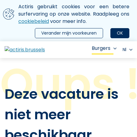
Aller au contenu principal
We gebruiken cookies
Actiris gebruikt cookies voor een betere
ermer le menu
surfervaring op onze website. Raadpleeg ons
cookiebeleid
voor meer info.
Verander mijn voorkeuren
OK
Burgers
Nl
Deze vacature is
niet meer
beschikbaar.