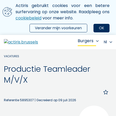
Aller au contenu principal
We gebruiken cookies
Actiris gebruikt cookies voor een betere
ermer le menu
surfervaring op onze website. Raadpleeg ons
cookiebeleid
voor meer info.
Verander mijn voorkeuren
OK
Burgers
Nl
VACATURES
Productie Teamleader
M/V/X
Referentie 5895307
| Gecreëerd op 09 juli 2026