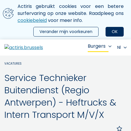
Aller au contenu principal
We gebruiken cookies
Actiris gebruikt cookies voor een betere
ermer le menu
surfervaring op onze website. Raadpleeg ons
cookiebeleid
voor meer info.
Verander mijn voorkeuren
OK
Burgers
Nl
VACATURES
Service Technieker
Buitendienst (Regio
Antwerpen) - Heftrucks &
Intern Transport M/V/X