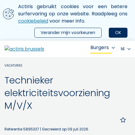
Aller au contenu principal
We gebruiken cookies
Actiris gebruikt cookies voor een betere
ermer le menu
surfervaring op onze website. Raadpleeg ons
cookiebeleid
voor meer info.
Verander mijn voorkeuren
OK
Burgers
Nl
VACATURES
Technieker
elektriciteitsvoorziening
M/V/X
Referentie 5895337
| Gecreëerd op 09 juli 2026