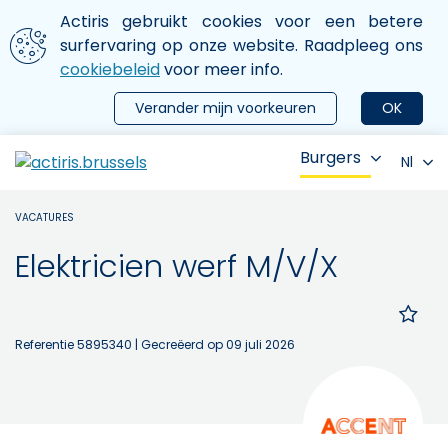
Aller au contenu principal
We gebruiken cookies
Actiris gebruikt cookies voor een betere
ermer le menu
surfervaring op onze website. Raadpleeg ons
cookiebeleid
voor meer info.
Verander mijn voorkeuren
OK
Burgers
Nl
VACATURES
Elektricien werf M/V/X
Referentie 5895340
| Gecreëerd op 09 juli 2026