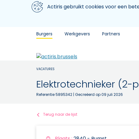
Aller au contenu principal
We gebruiken cookies
Actiris gebruikt cookies voor een be
Burgers
Werkgevers
Partners
VACATURES
Elektrotechnieker (2
Referentie 5895342
| Gecreëerd op 09 juli 2026
Terug naar de lijst
Plaats :
2840 - Rumst