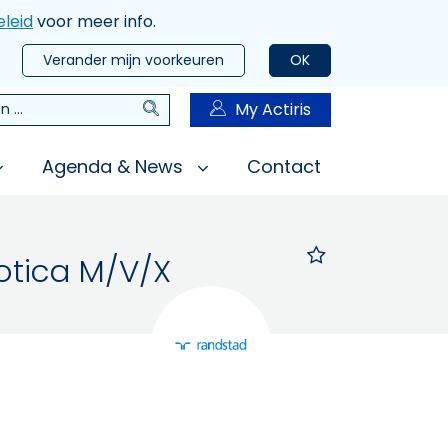
leid
voor meer info.
Verander mijn voorkeuren
OK
Zoeken
My Actiris
n
Agenda & News
Contact
otica M/V/X