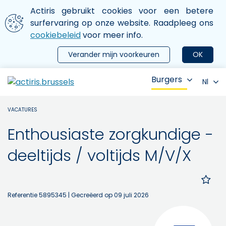
Aller au contenu principal
We gebruiken cookies
Actiris gebruikt cookies voor een betere
ermer le menu
surfervaring op onze website. Raadpleeg ons
cookiebeleid
voor meer info.
Verander mijn voorkeuren
OK
Burgers
Nl
VACATURES
Enthousiaste zorgkundige -
deeltijds / voltijds M/V/X
Referentie 5895345
| Gecreëerd op 09 juli 2026