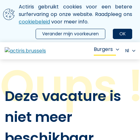
Aller au contenu principal
We gebruiken cookies
Actiris gebruikt cookies voor een betere
ermer le menu
surfervaring op onze website. Raadpleeg ons
cookiebeleid
voor meer info.
Verander mijn voorkeuren
OK
Burgers
Nl
Deze vacature is
niet meer
beschikbaar.