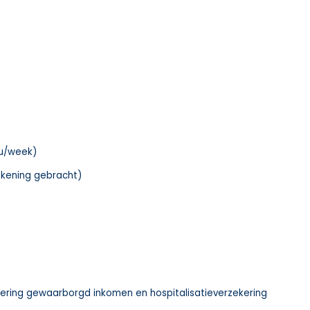
8u/week)
rekening gebracht)
kering gewaarborgd inkomen en hospitalisatieverzekering