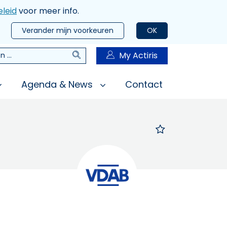
leid
voor meer info.
Verander mijn voorkeuren
OK
Zoeken
My Actiris
n
Agenda & News
Contact