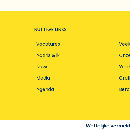
NUTTIGE LINKS
Vacatures
Veel
Actiris & ik
Onz
News
Werke
Media
Graf
Agenda
Ber
Wettelijke vermel