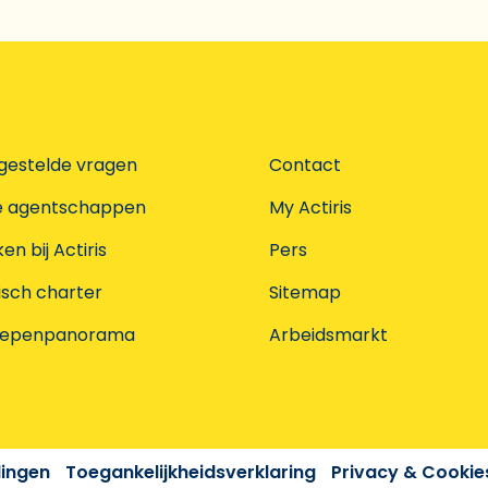
gestelde vragen
Contact
e agentschappen
My Actiris
n bij Actiris
Pers
isch charter
Sitemap
oepenpanorama
Arbeidsmarkt
dingen
Toegankelijkheidsverklaring
Privacy & Cookie