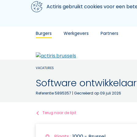
Aller au contenu principal
We gebruiken cookies
Actiris gebruikt cookies voor een be
Burgers
Werkgevers
Partners
VACATURES
Software ontwikkelaar
Referentie 5895357
| Gecreëerd op 09 juli 2026
Terug naar de lijst
Plaats :
1000 - Brussel