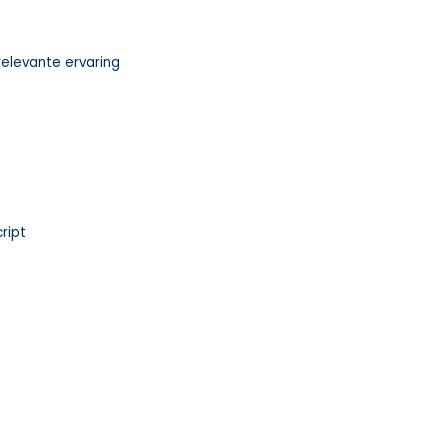
relevante ervaring
cript