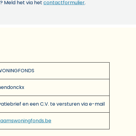
? Meld het via het
contactformulier
.
WONINGFONDS
nendonckx
atiebrief en een C.V. te versturen via e-mail
laamswoningfonds.be