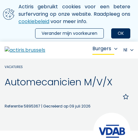
Aller au contenu principal
We gebruiken cookies
Actiris gebruikt cookies voor een betere
ermer le menu
surfervaring op onze website. Raadpleeg ons
cookiebeleid
voor meer info.
Verander mijn voorkeuren
OK
Burgers
Nl
VACATURES
Automecanicien M/V/X
Referentie 5895367
| Gecreëerd op 09 juli 2026