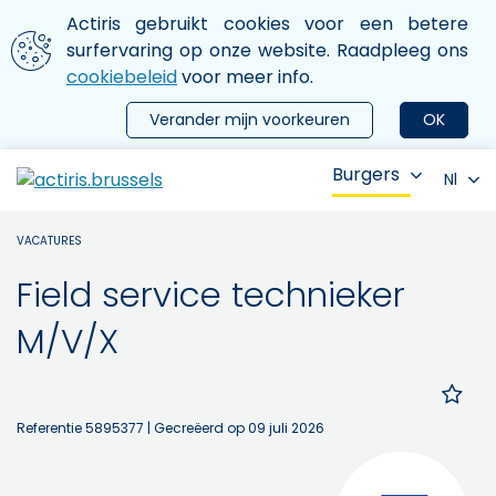
Aller au contenu principal
We gebruiken cookies
Actiris gebruikt cookies voor een betere
ermer le menu
surfervaring op onze website. Raadpleeg ons
cookiebeleid
voor meer info.
Verander mijn voorkeuren
OK
Burgers
Nl
VACATURES
Field service technieker
M/V/X
Referentie 5895377
| Gecreëerd op 09 juli 2026