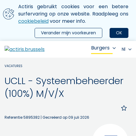
Aller au contenu principal
We gebruiken cookies
Actiris gebruikt cookies voor een betere
ermer le menu
surfervaring op onze website. Raadpleeg ons
cookiebeleid
voor meer info.
Verander mijn voorkeuren
OK
Burgers
Nl
VACATURES
UCLL - Systeembeheerder
(100%) M/V/X
Referentie 5895382
| Gecreëerd op 09 juli 2026