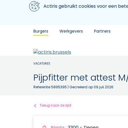
Aller au contenu principal
We gebruiken cookies
Actiris gebruikt cookies voor een be
Burgers
Werkgevers
Partners
VACATURES
Pijpfitter met attest 
Referentie 5895395
| Gecreëerd op 09 juli 2026
Terug naar de lijst
Plaats :
3300 - Tienen