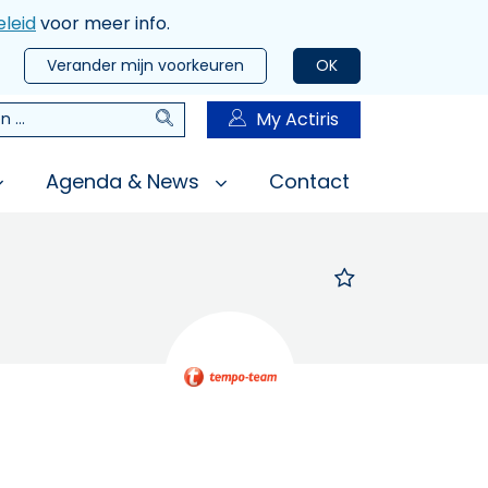
leid
voor meer info.
Verander mijn voorkeuren
OK
Zoeken
My Actiris
n
Agenda & News
Contact