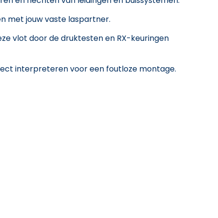
en en hechten van leidingen en buissystemen.
 met jouw vaste laspartner.
ze vlot door de druktesten en RX-keuringen
ect interpreteren voor een foutloze montage.