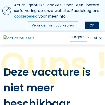
Aller au contenu principal
We gebruiken cookies
Actiris gebruikt cookies voor een betere
ermer le menu
surfervaring op onze website. Raadpleeg ons
cookiebeleid
voor meer info.
Verander mijn voorkeuren
OK
Burgers
Nl
Deze vacature is
niet meer
beschikbaar.