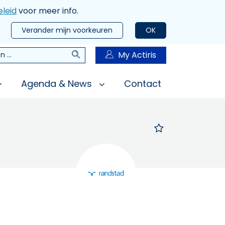
leid
voor meer info.
Verander mijn voorkeuren
OK
Zoeken
My Actiris
n
Agenda & News
Contact