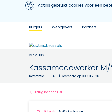
Aller au contenu principal
We gebruiken cookies
Actiris gebruikt cookies voor een be
Burgers
Werkgevers
Partners
VACATURES
Kassamedewerker M/
Referentie 5895403
| Gecreëerd op 09 juli 2026
Terug naar de lijst
Plaats :
8900 - Ieper