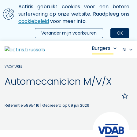
Aller au contenu principal
We gebruiken cookies
Actiris gebruikt cookies voor een betere
ermer le menu
surfervaring op onze website. Raadpleeg ons
cookiebeleid
voor meer info.
Verander mijn voorkeuren
OK
Burgers
Nl
VACATURES
Automecanicien M/V/X
Referentie 5895416
| Gecreëerd op 09 juli 2026