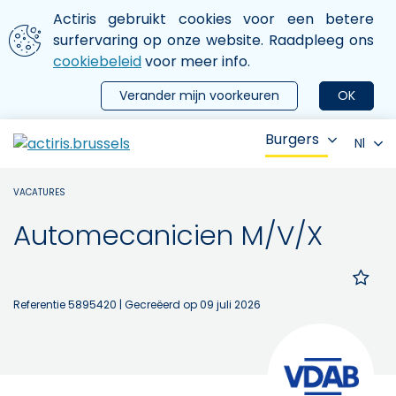
Aller au contenu principal
We gebruiken cookies
Actiris gebruikt cookies voor een betere
ermer le menu
surfervaring op onze website. Raadpleeg ons
cookiebeleid
voor meer info.
Verander mijn voorkeuren
OK
Burgers
Nl
VACATURES
Automecanicien M/V/X
Referentie 5895420
| Gecreëerd op 09 juli 2026