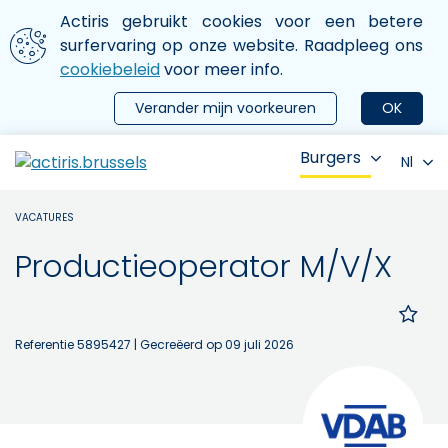
Aller au contenu principal
We gebruiken cookies
Actiris gebruikt cookies voor een betere
ermer le menu
surfervaring op onze website. Raadpleeg ons
cookiebeleid
voor meer info.
Verander mijn voorkeuren
OK
Burgers
Nl
VACATURES
Productieoperator M/V/X
Referentie 5895427
| Gecreëerd op 09 juli 2026