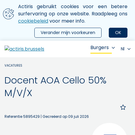
Aller au contenu principal
We gebruiken cookies
Actiris gebruikt cookies voor een betere
ermer le menu
surfervaring op onze website. Raadpleeg ons
cookiebeleid
voor meer info.
Verander mijn voorkeuren
OK
Burgers
Nl
VACATURES
Docent AOA Cello 50%
M/V/X
Referentie 5895429
| Gecreëerd op 09 juli 2026