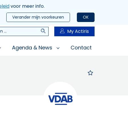
leid
voor meer info.
Verander mijn voorkeuren
OK
Zoeken
My Actiris
n
Agenda & News
Contact