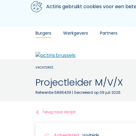
Aller au contenu principal
We gebruiken cookies
Actiris gebruikt cookies voor een be
Burgers
Werkgevers
Partners
VACATURES
Projectleider M/V/X
Referentie 5895439
| Gecreëerd op 09 juli 2026
Terug naar de lijst
Arbeidstijd :
Voltijds