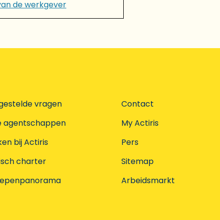
van de werkgever
gestelde vragen
Contact
e agentschappen
My Actiris
n bij Actiris
Pers
isch charter
Sitemap
oepenpanorama
Arbeidsmarkt