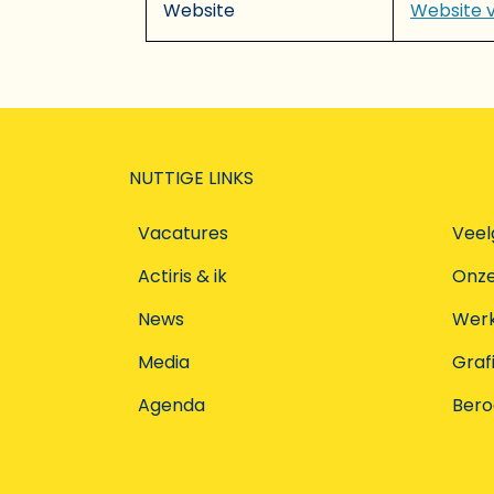
Website
Website 
NUTTIGE LINKS
Vacatures
Veel
Actiris & ik
Onz
News
Werke
Media
Graf
Agenda
Ber