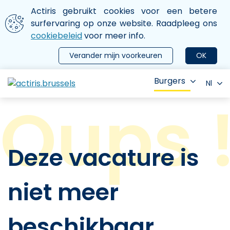
Aller au contenu principal
We gebruiken cookies
Actiris gebruikt cookies voor een betere
ermer le menu
surfervaring op onze website. Raadpleeg ons
cookiebeleid
voor meer info.
Verander mijn voorkeuren
OK
Burgers
Nl
Deze vacature is
niet meer
beschikbaar.