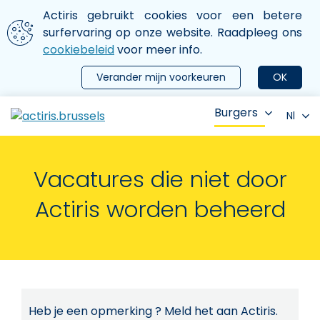
Aller au contenu principal
We gebruiken cookies
Actiris gebruikt cookies voor een betere
ermer le menu
surfervaring op onze website. Raadpleeg ons
cookiebeleid
voor meer info.
Verander mijn voorkeuren
OK
Burgers
Nl
Vacatures die niet door
Actiris worden beheerd
Heb je een opmerking ? Meld het aan Actiris.