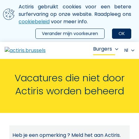
Aller au contenu principal
We gebruiken cookies
Actiris gebruikt cookies voor een betere
ermer le menu
surfervaring op onze website. Raadpleeg ons
cookiebeleid
voor meer info.
Verander mijn voorkeuren
OK
Burgers
Nl
Vacatures die niet door
Actiris worden beheerd
Heb je een opmerking ? Meld het aan Actiris.