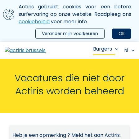
Aller au contenu principal
We gebruiken cookies
Actiris gebruikt cookies voor een betere
ermer le menu
surfervaring op onze website. Raadpleeg ons
cookiebeleid
voor meer info.
Verander mijn voorkeuren
OK
Burgers
Nl
Vacatures die niet door
Actiris worden beheerd
Heb je een opmerking ? Meld het aan Actiris.