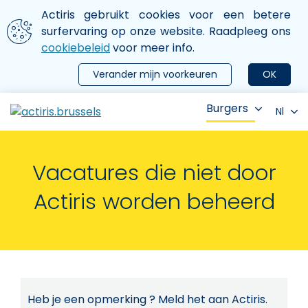
Aller au contenu principal
We gebruiken cookies
Actiris gebruikt cookies voor een betere
ermer le menu
surfervaring op onze website. Raadpleeg ons
cookiebeleid
voor meer info.
Verander mijn voorkeuren
OK
Burgers
Nl
Vacatures die niet door
Actiris worden beheerd
Heb je een opmerking ? Meld het aan Actiris.