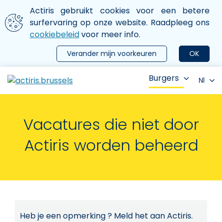
Aller au contenu principal
We gebruiken cookies
Actiris gebruikt cookies voor een betere
ermer le menu
surfervaring op onze website. Raadpleeg ons
cookiebeleid
voor meer info.
Verander mijn voorkeuren
OK
Burgers
Nl
Vacatures die niet door
Actiris worden beheerd
Heb je een opmerking ? Meld het aan Actiris.