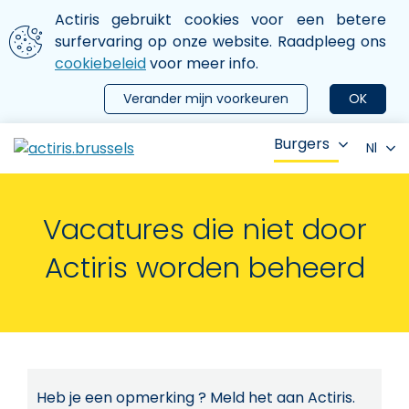
Aller au contenu principal
We gebruiken cookies
Actiris gebruikt cookies voor een betere
ermer le menu
surfervaring op onze website. Raadpleeg ons
cookiebeleid
voor meer info.
Verander mijn voorkeuren
OK
Burgers
Nl
Vacatures die niet door
Actiris worden beheerd
Heb je een opmerking ? Meld het aan Actiris.