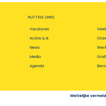
NUTTIGE LINKS
Vacatures
Veel
Actiris & ik
Onz
News
Werke
Media
Graf
Agenda
Ber
Wettelijke vermel