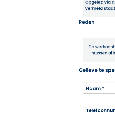
Opgelet: via di
vermeld staat
Reden
De werkaanbi
intussen al 
Gelieve te spe
Naam
*
Telefoonn