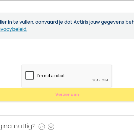
ier in te vullen, aanvaard je dat Actiris jouw gegevens be
ivacybeleid.
ina nuttig?
Ja
Nee