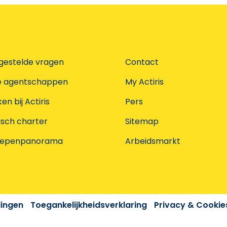
gestelde vragen
Contact
e agentschappen
My Actiris
n bij Actiris
Pers
isch charter
Sitemap
oepenpanorama
Arbeidsmarkt
dingen
Toegankelijkheidsverklaring
Privacy & Cookie