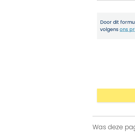
Door dit formul
volgens
ons pr
Was deze pag