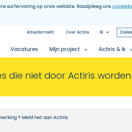
tere surfervaring op onze website. Raadpleeg ons
cookiebe
Arbeidsmarkt
Over Actiris
Nl
Zoeke
Vacatures
Mijn project
Actiris & ik
s die niet door Actiris worde
erking ? Meld het aan Actiris.