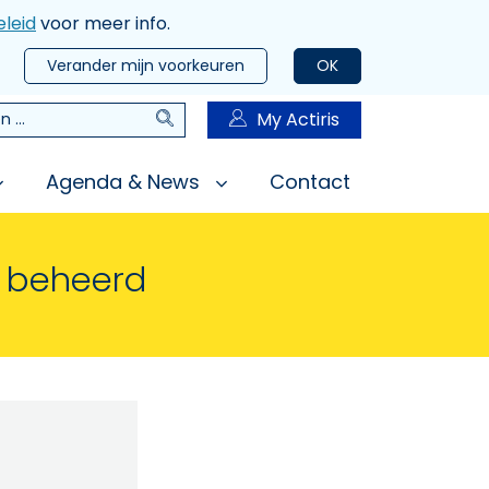
leid
voor meer info.
Verander mijn voorkeuren
OK
Zoeken
My Actiris
n
Agenda & News
Contact
n beheerd