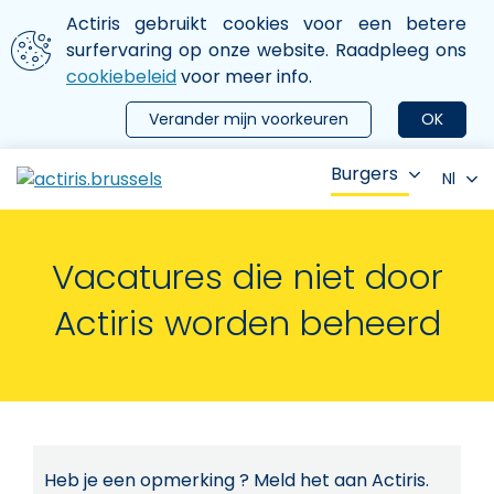
Aller au contenu principal
We gebruiken cookies
Actiris gebruikt cookies voor een betere
ermer le menu
surfervaring op onze website. Raadpleeg ons
cookiebeleid
voor meer info.
Verander mijn voorkeuren
OK
Burgers
Nl
Vacatures die niet door
Actiris worden beheerd
Heb je een opmerking ? Meld het aan Actiris.